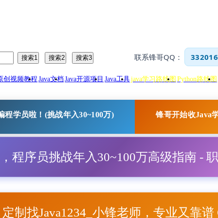
联系锋哥QQ：
332016
34原创视频教程
Java文档
Java开源项目
Java工具
java学习路线图
Python路线图
程学员啦！(挑战年入30~100万)
锋哥开始收Java
程，程序员挑战年入30~100万高级指南 - 
项目定制找Java1234_小锋老师，专业又靠谱 Q