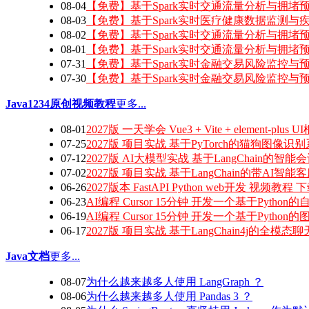
08-04
【免费】基于Spark实时交通流量分析与拥堵
08-03
【免费】基于Spark实时医疗健康数据监测与
08-02
【免费】基于Spark实时交通流量分析与拥堵
08-01
【免费】基于Spark实时交通流量分析与拥堵
07-31
【免费】基于Spark实时金融交易风险监控与
07-30
【免费】基于Spark实时金融交易风险监控与
Java1234原创视频教程
更多...
08-01
2027版 一天学会 Vue3 + Vite + element-plus
07-25
2027版 项目实战 基于PyTorch的猫狗图像识
07-12
2027版 AI大模型实战 基于LangChain的智
07-02
2027版 项目实战 基于LangChain的带AI智
06-26
2027版本 FastAPI Python web开发 视频教程 
06-23
AI编程 Cursor 15分钟 开发一个基于Python
06-19
AI编程 Cursor 15分钟 开发一个基于Python
06-17
2027版 项目实战 基于LangChain4j的全模态
Java文档
更多...
08-07
为什么越来越多人使用 LangGraph ？
08-06
为什么越来越多人使用 Pandas 3 ？