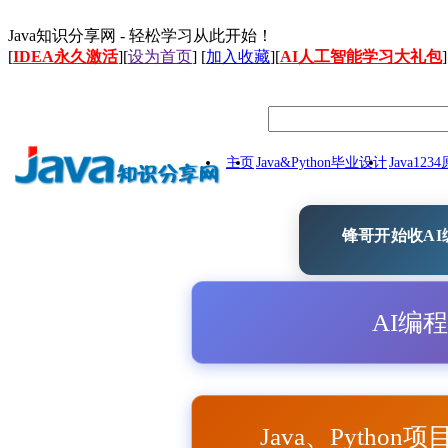
Java知识分享网 - 轻松学习从此开始！
[
IDEA永久激活
][
设为首页
] [
加入收藏
][
AI人工智能学习大礼包
]
主页
Java&Python毕业设计
Java12
锋哥开始收AI编
AI编
Java、Python