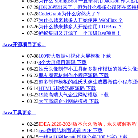
08-05
为什么 SpringBoot 一直坚持用 Jackson 作为
07-29
JDK26都出来了，但为什么很多公司还在坚持
07-28
CodeGraph为什么突然火了？
07-27
为什么越来越多人开始使用 WebFlux ？
07-26
为什么越来越多人开始使用 PDFBox ？
07-25
蚂蚁集团又开源了一个顶级Java项目！
Java开源项目
更多...
07-08
100套大数据可视化大屏模板 下载
07-07
8个大屏项目源码 下载
06-22
姓氏头像制作小工具超多制作模板的姓氏头像
06-22
朋友圈素材制作小程序源码 下载
06-22
超多制作模板的姓氏头像生成器微信小程序源
06-14
HTML5超级玛丽源码 下载
03-23
19款高端大气企业网站模版 下载
03-23
大气高端企业网站模板 下载
Java工具
更多...
02-25
IDEA 2020-2024版本永久激活，永久破解教程
08-15
java数据结构面试题 PDF 下载
08-15
一线互联网Java面试核心点(100万字) 下载