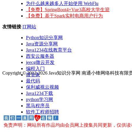
为什么越来越多人开始使用 WebFlu
【免费】SpringBoot4+Vue3高校大学生迎
【免费】基于Spark实时电商用户行为
友情链接
IT网站
Python知识分享网
Java资源分享网
Java1234在线教育平台
西安云服务器
jeecg微云开发
编程入门
Copyright © 2012-2026 Java知识分享网 南通小锋网络科技
微管家
最代码
保利威视云视频
Java1234下载
python学习网
黑马程序员
软件工程师招聘
免责声明：网站所有作品均由会员网上搜集共同更新，仅供读者