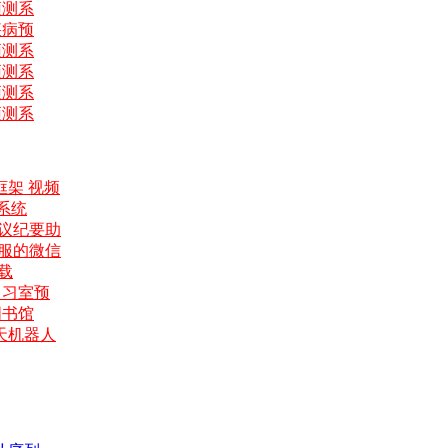
预测系
疾病预
预测系
预测系
预测系
预测系
 UI框架 视频
别系统
能会议纪要助
能客服的微信
下载
的自习室预
的图书馆
聊天机器人