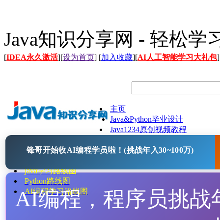
Java知识分享网 - 轻松
[
IDEA永久激活
][
设为首页
] [
加入收藏
][
AI人工智能学习大礼包
]
主页
Java&Python毕业设计
Java1234原创视频教程
Java文档
锋哥开始收AI编程学员啦！(挑战年入30~100万)
Java开源项目
Java工具
java学习路线图
Python路线图
AI编程，程序员挑战年入
AI编程学习路线图