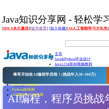
Java知识分享网 - 轻松
[
IDEA永久激活
][
设为首页
] [
加入收藏
][
AI人工智能学习大礼包
]
主页
Java&Python毕业设计
Java1234原创视频教程
Java文档
锋哥开始收AI编程学员啦！(挑战年入30~100万)
Java开源项目
Java工具
java学习路线图
Python路线图
AI编程，程序员挑战年入
AI编程学习路线图