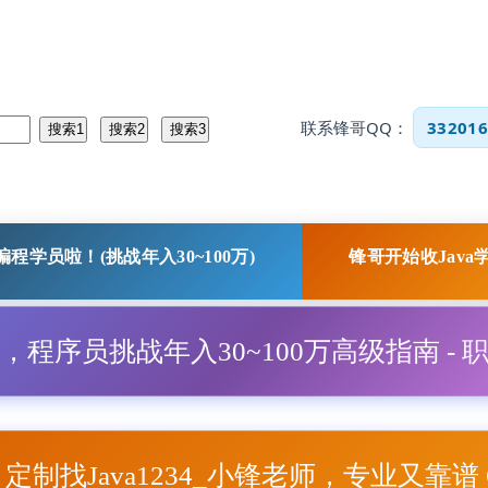
联系锋哥QQ：
332016
程学员啦！(挑战年入30~100万)
锋哥开始收Java
程，程序员挑战年入30~100万高级指南 - 
项目定制找Java1234_小锋老师，专业又靠谱 Q