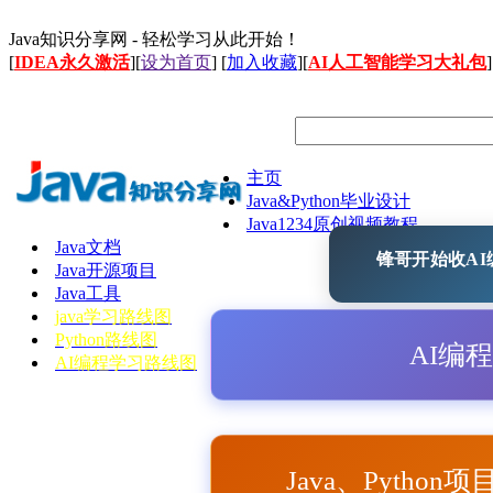
Java知识分享网 - 轻松学习从此开始！
[
IDEA永久激活
][
设为首页
] [
加入收藏
][
AI人工智能学习大礼包
]
主页
Java&Python毕业设计
Java1234原创视频教程
Java文档
锋哥开始收AI编
Java开源项目
Java工具
java学习路线图
Python路线图
AI编
AI编程学习路线图
Java、Python