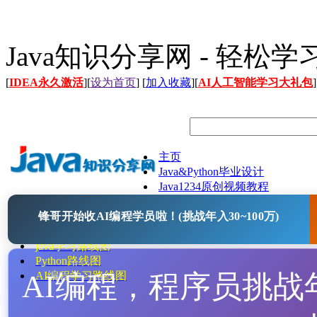
Java知识分享网 - 轻松
[
IDEA永久激活
][
设为首页
] [
加入收藏
][
AI人工智能学习大礼包
]
主页
Java&Python毕业设计
Java1234原创视频教程
Java文档
锋哥开始收AI编程学员啦！(挑战年入30~100万)
Java开源项目
Java工具
java学习路线图
Python路线图
AI编程，程序员挑战年入
AI编程学习路线图