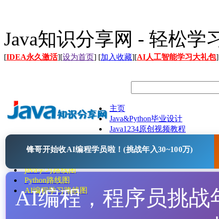
Java知识分享网 - 轻松
[
IDEA永久激活
][
设为首页
] [
加入收藏
][
AI人工智能学习大礼包
]
主页
Java&Python毕业设计
Java1234原创视频教程
Java文档
锋哥开始收AI编程学员啦！(挑战年入30~100万)
Java开源项目
Java工具
java学习路线图
Python路线图
AI编程，程序员挑战年入
AI编程学习路线图