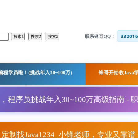
联系锋哥QQ：
332016
程学员啦！(挑战年入30~100万)
锋哥开始收Java
程，程序员挑战年入30~100万高级指南 - 
项目定制找Java1234_小锋老师，专业又靠谱 Q