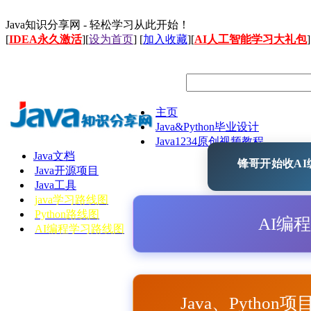
Java知识分享网 - 轻松学习从此开始！
[
IDEA永久激活
][
设为首页
] [
加入收藏
][
AI人工智能学习大礼包
]
主页
Java&Python毕业设计
Java1234原创视频教程
Java文档
锋哥开始收AI编
Java开源项目
Java工具
java学习路线图
Python路线图
AI编
AI编程学习路线图
Java、Python