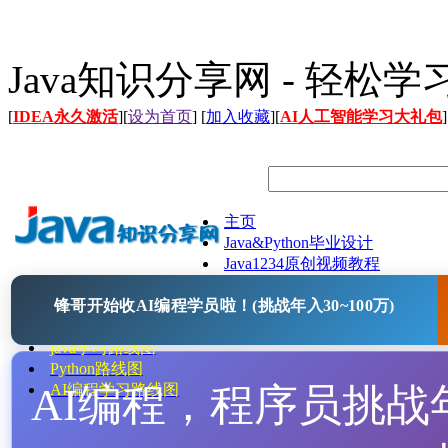
Java知识分享网 - 轻松
[
IDEA永久激活
][
设为首页
] [
加入收藏
][
AI人工智能学习大礼包
]
主页
Java&Python毕业设计
Java1234原创视频教程
Java文档
锋哥开始收AI编程学员啦！(挑战年入30~100万)
Java开源项目
Java工具
java学习路线图
Python路线图
AI编程，程序员挑战年入
AI编程学习路线图