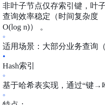
⾮叶⼦节点仅存索引键，叶
查询效率稳定（时间复杂度
O(log n)） 。
◦
适⽤场景：⼤部分业务查询
•
Hash索引
◦
基于哈希表实现，通过“键→
◦
特点：