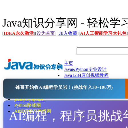
Java知识分享网 - 轻松
[
IDEA永久激活
][
设为首页
] [
加入收藏
][
AI人工智能学习大礼包
]
主页
Java&Python毕业设计
Java1234原创视频教程
Java文档
锋哥开始收AI编程学员啦！(挑战年入30~100万)
Java开源项目
Java工具
java学习路线图
Python路线图
AI编程，程序员挑战年入
AI编程学习路线图