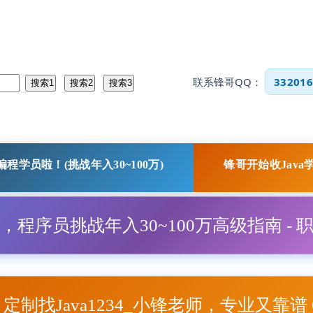
联系锋哥QQ：
332016
程学员啦！(挑战年入30~100万)
锋哥开始收Java
程，程序员挑战年入30~100万高级指南 - 
项目定制找Java1234_小锋老师，专业又靠谱 Q