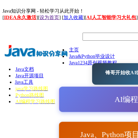
Java知识分享网 - 轻松学习从此开始！
[
IDEA永久激活
][
设为首页
] [
加入收藏
][
AI人工智能学习大礼包
]
主页
Java&Python毕业设计
Java1234原创视频教程
Java文档
锋哥开始收AI编
Java开源项目
Java工具
java学习路线图
Python路线图
AI编
AI编程学习路线图
Java、Python