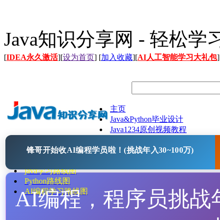
Java知识分享网 - 轻松
[
IDEA永久激活
][
设为首页
] [
加入收藏
][
AI人工智能学习大礼包
]
主页
Java&Python毕业设计
Java1234原创视频教程
Java文档
锋哥开始收AI编程学员啦！(挑战年入30~100万)
Java开源项目
Java工具
java学习路线图
Python路线图
AI编程，程序员挑战年入
AI编程学习路线图