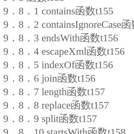
9．8．1 contains函数t155
9．8．2 containsIgnoreCase函
9．8．3 endsWith函数t156
9．8．4 escapeXml函数t156
9．8．5 indexOf函数t156
9．8．6 join函数t156
9．8．7 length函数t157
9．8．8 replace函数t157
9．8．9 split函数t157
9．8．10 startsWith函数t158