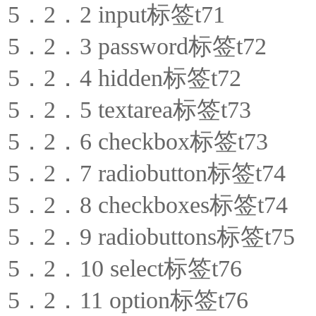
5．2．2 input标签t71
5．2．3 password标签t72
5．2．4 hidden标签t72
5．2．5 textarea标签t73
5．2．6 checkbox标签t73
5．2．7 radiobutton标签t74
5．2．8 checkboxes标签t74
5．2．9 radiobuttons标签t75
5．2．10 select标签t76
5．2．11 option标签t76