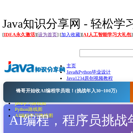
Java知识分享网 - 轻松
[
IDEA永久激活
][
设为首页
] [
加入收藏
][
AI人工智能学习大礼包
]
主页
Java&Python毕业设计
Java1234原创视频教程
Java文档
锋哥开始收AI编程学员啦！(挑战年入30~100万)
Java开源项目
Java工具
java学习路线图
Python路线图
AI编程，程序员挑战年入
AI编程学习路线图