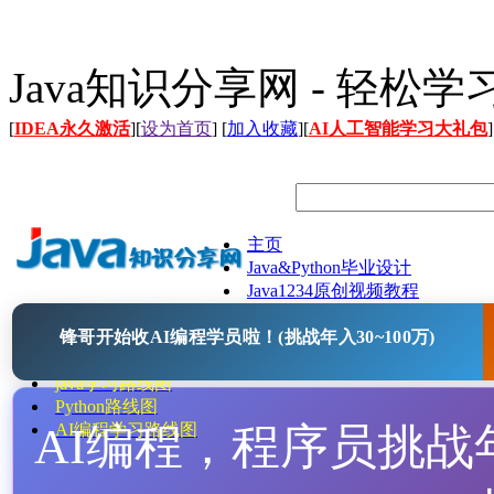
Java知识分享网 - 轻松
[
IDEA永久激活
][
设为首页
] [
加入收藏
][
AI人工智能学习大礼包
]
主页
Java&Python毕业设计
Java1234原创视频教程
Java文档
锋哥开始收AI编程学员啦！(挑战年入30~100万)
Java开源项目
Java工具
java学习路线图
Python路线图
AI编程，程序员挑战年入
AI编程学习路线图