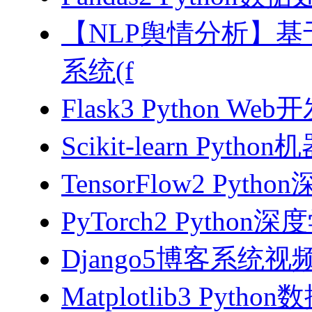
【NLP舆情分析】基于
系统(f
Flask3 Python W
Scikit-learn Pyth
TensorFlow2 Pyth
PyTorch2 Python
Django5博客系统视
Matplotlib3 Py