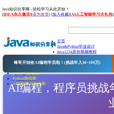
Java知识分享网 - 轻松学习从此开始！
[
IDEA永久激活
][
设为首页
] [
加入收藏
][
AI人工智能学习大礼包
]
主页
Java&Python毕业设计
Java1234原创视频教程
Java文档
锋哥开始收AI编程学员啦！(挑战年入30~100万)
Java开源项目
Java工具
java学习路线图
Python路线图
AI编程，程序员挑战年入
AI编程学习路线图