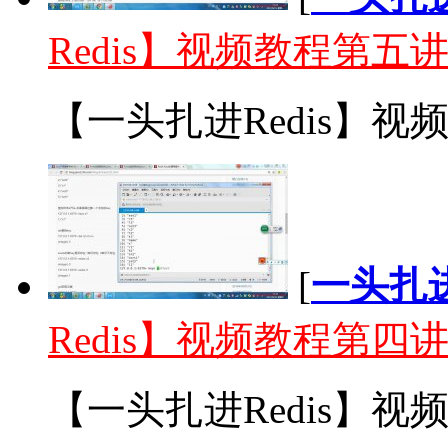
Redis】视频教程第五
【一头扎进Redis】视频
[
一头扎进
Redis】视频教程第四
【一头扎进Redis】视频