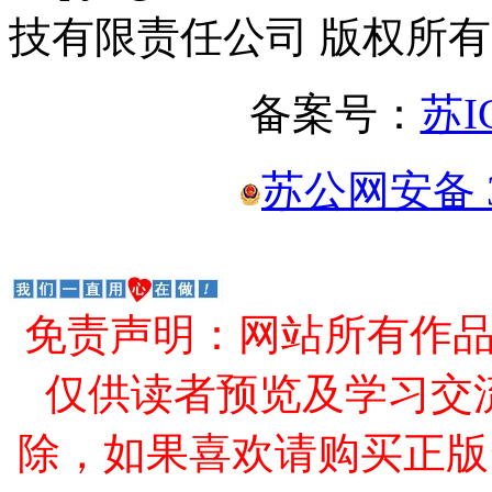
技有限责任公司 版权所有
备案号：
苏I
苏公网安备 32
免责声明：网站所有作
仅供读者预览及学习交
除，如果喜欢请购买正版