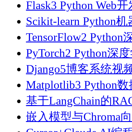
Flask3 Python W
Scikit-learn Pyth
TensorFlow2 Pyth
PyTorch2 Python
Django5博客系统视
Matplotlib3 Py
基于LangChain的
嵌入模型与Chroma