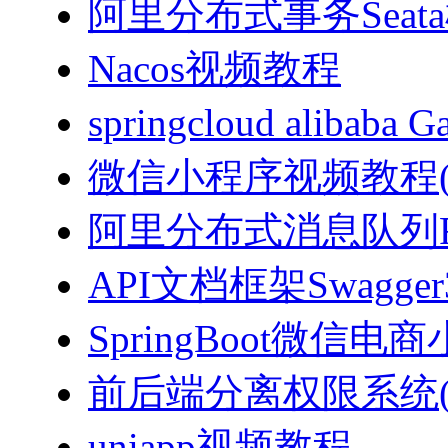
阿里分布式事务Sea
Nacos视频教程
springcloud alibab
微信小程序视频教程(J
阿里分布式消息队列Ro
API文档框架Swagg
SpringBoot微信电商
前后端分离权限系统(Spri
uniapp视频教程