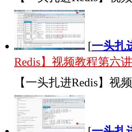
[
一头扎进
Redis】视频教程第六
【一头扎进Redis】视频
[
一头扎进