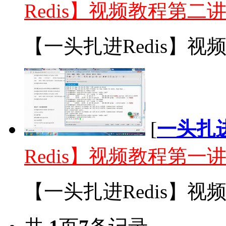
Redis】视频教程第二
【一头扎进Redis】视频
[
一头扎进
Redis】视频教程第一
【一头扎进Redis】视频