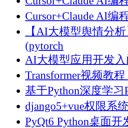
Cursor+Claude AI
Cursor+Claude
【AI大模型舆情分
(pytorch
AI大模型应用开发入门-拥
Transformer视
基于Python深度学习
django5+vue权限
PyQt6 Python桌