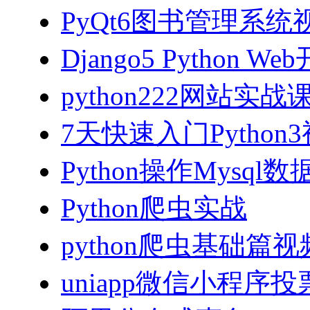
PyQt6图书管理系统视
Django5 Python 
python222网站实
7天快速入门Python
Python操作Mysql
Python爬虫实战
python爬虫基础篇
uniapp微信小程序投票