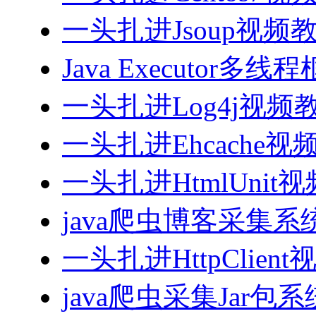
一头扎进Jsoup视频
Java Executor
一头扎进Log4j视频
一头扎进Ehcache视
一头扎进HtmlUnit
java爬虫博客采集
一头扎进HttpClien
java爬虫采集Jar包