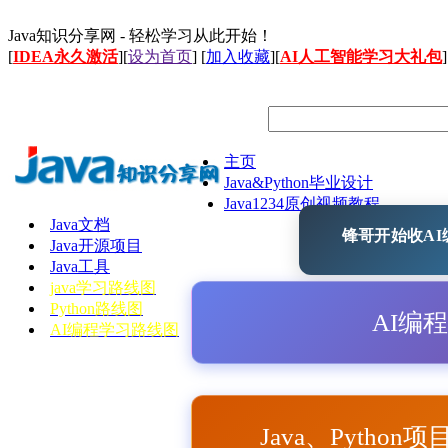
Java知识分享网 - 轻松学习从此开始！
[
IDEA永久激活
][
设为首页
] [
加入收藏
][
AI人工智能学习大礼包
]
主页
Java&Python毕业设计
Java1234原创视频教程
Java文档
锋哥开始收AI编
Java开源项目
Java工具
java学习路线图
Python路线图
AI编
AI编程学习路线图
Java、Python