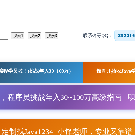
联系锋哥QQ：
332016
程学员啦！(挑战年入30~100万)
锋哥开始收Java
程，程序员挑战年入30~100万高级指南 - 
项目定制找Java1234_小锋老师，专业又靠谱 Q