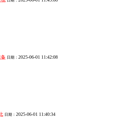
日期：
准备
2025-06-01 11:42:08
日期：
对比
2025-06-01 11:40:34
日期：