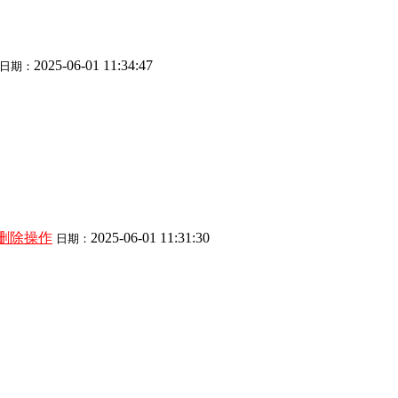
2025-06-01 11:34:47
日期：
修改删除操作
2025-06-01 11:31:30
日期：