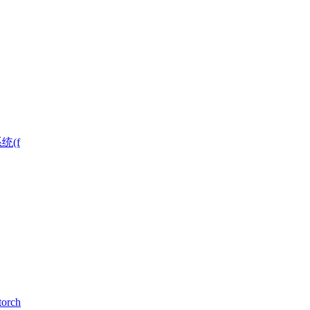
统(f
rch