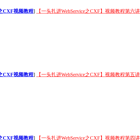
ce之CXF视频教程
]
【一头扎进WebService之CXF】视频教程第六讲
ce之CXF视频教程
]
【一头扎进WebService之CXF】视频教程第五讲
ce之CXF视频教程
]
【一头扎进WebService之CXF】视频教程第四讲