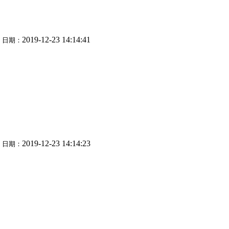
2019-12-23 14:14:41
日期：
2019-12-23 14:14:23
日期：