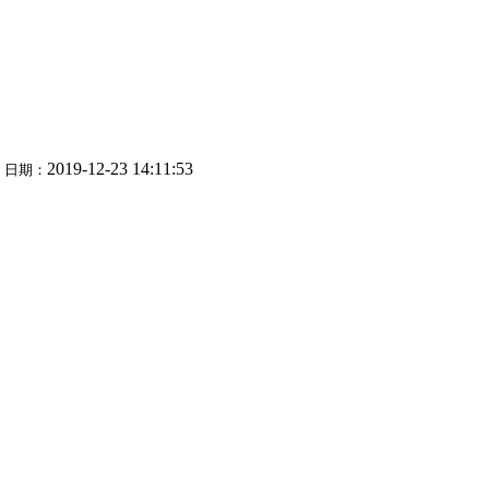
2019-12-23 14:11:53
日期：