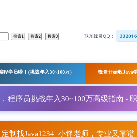
联系锋哥QQ：
332016
程学员啦！(挑战年入30~100万)
锋哥开始收Java
程，程序员挑战年入30~100万高级指南 - 
项目定制找Java1234_小锋老师，专业又靠谱 Q