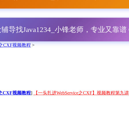
毕设辅导找Java1234_小锋老师，专业又靠谱 Q
ce之CXF视频教程
>
ce之CXF视频教程
]
【一头扎进WebService之CXF】视频教程第九