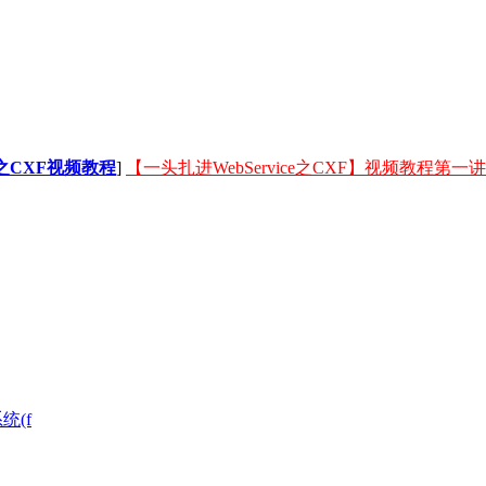
ce之CXF视频教程
]
【一头扎进WebService之CXF】视频教程第一讲
统(f