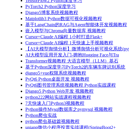
TensorFlow2 Python深度学习
PyTorch2 Python深度学习
Django5博客系统视频教程
Matplotlib3 Python数据可视化视频教程
基于LangChain的RAG与Agent智能体开发视频教程
嵌入模型与Chroma向量数据库 视频教程
Cursor+Claude AI编程 1小时打造Flask+
Cursor+Claude AI编程 1天快速上手视频教程
【AI大模型舆情分析】微博舆情分析可视化系统(pyto
AI大模型应用开发入门-拥抱Hugging Face与Tra
Transformer视频教程 大语言模型（LLM）基石
基于Python深度学习PyTorch2的车辆车牌识别系统
django5+vue权限系统视频教程
PyQt6 Python桌面开发 视频教程
PyQt6图书管理系统视频教程 Python实战课程
Django5 Python Web开发 视频教程
python222网站实战课程视频教程
7天快速入门Python3视频教程
Python操作Mysql数据库之pymysql 视频教程
Python爬虫实战
python爬虫基础篇视频教程
uniapp微信小程序投票实战课程(SpringBoot2+