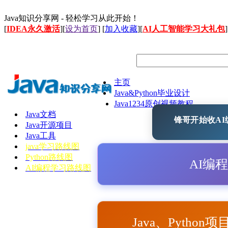
Java知识分享网 - 轻松学习从此开始！
[
IDEA永久激活
][
设为首页
] [
加入收藏
][
AI人工智能学习大礼包
]
主页
Java&Python毕业设计
Java1234原创视频教程
Java文档
锋哥开始收AI编
Java开源项目
Java工具
java学习路线图
Python路线图
AI编
AI编程学习路线图
Java、Python