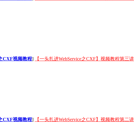
ce之CXF视频教程
]
【一头扎进WebService之CXF】视频教程第三讲
ce之CXF视频教程
]
【一头扎进WebService之CXF】视频教程第二讲