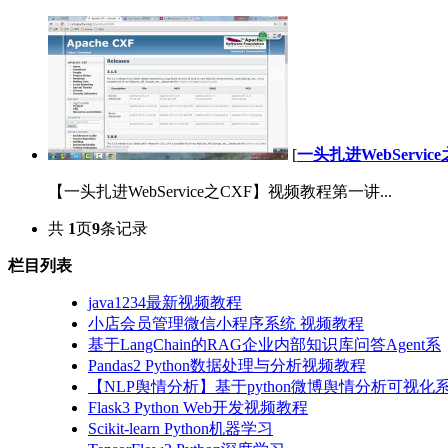
[
一头扎进WebServi
【一头扎进WebService之CXF】视频教程第一讲...
共
1
页
9
条记录
栏目列表
java1234最新视频教程
小店会员管理微信小程序系统 视频教程
基于LangChain的RAG企业内部知识库问答Agent系
Pandas2 Python数据处理与分析视频教程
【NLP舆情分析】基于python微博舆情分析可视化系
Flask3 Python Web开发视频教程
Scikit-learn Python机器学习