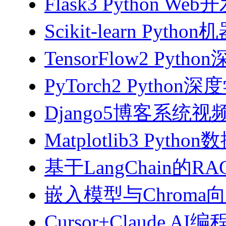
Flask3 Python W
Scikit-learn Pyth
TensorFlow2 Pyth
PyTorch2 Python
Django5博客系统视
Matplotlib3 Py
基于LangChain的
嵌入模型与Chroma
Cursor+Claude AI