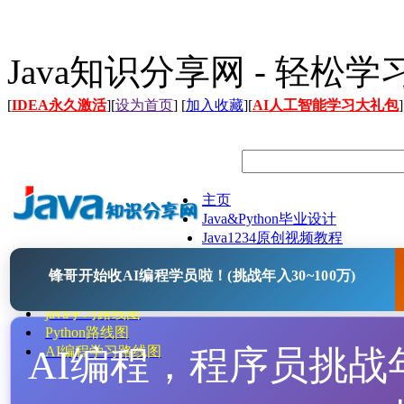
Java知识分享网 - 轻松
[
IDEA永久激活
][
设为首页
] [
加入收藏
][
AI人工智能学习大礼包
]
主页
Java&Python毕业设计
Java1234原创视频教程
Java文档
锋哥开始收AI编程学员啦！(挑战年入30~100万)
Java开源项目
Java工具
java学习路线图
Python路线图
AI编程，程序员挑战年入
AI编程学习路线图