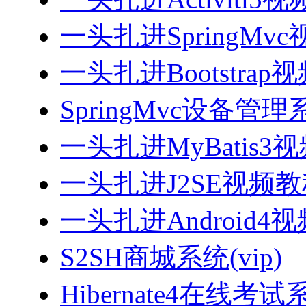
一头扎进SpringMv
一头扎进Bootstrap
SpringMvc设备管理系
一头扎进MyBatis3
一头扎进J2SE视频教程
一头扎进Android4
S2SH商城系统(vip)
Hibernate4在线考试