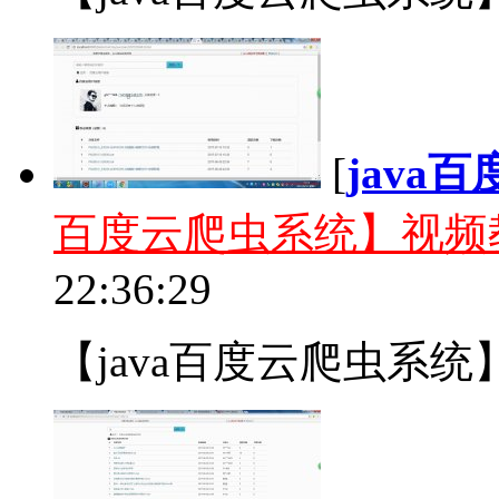
[
java
百度云爬虫系统】视频
22:36:29
【java百度云爬虫系统