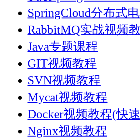
SpringCloud分
RabbitMQ实战视频教程
Java专题课程
GIT视频教程
SVN视频教程
Mycat视频教程
Docker视频教程(快
Nginx视频教程