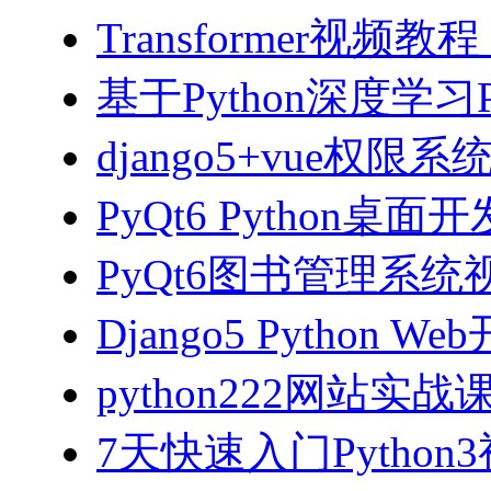
Transformer视
基于Python深度学习
django5+vue权限
PyQt6 Python桌
PyQt6图书管理系统视
Django5 Python 
python222网站实
7天快速入门Python