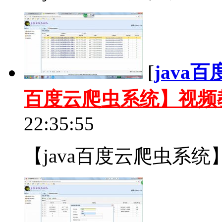
[
java
百度云爬虫系统】视频
22:35:55
【java百度云爬虫系统