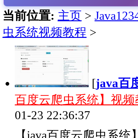
当前位置:
主页
>
Java1
虫系统视频教程
>
[
java
百度云爬虫系统】视频
01-23 22:36:37
【java百度云爬虫系统