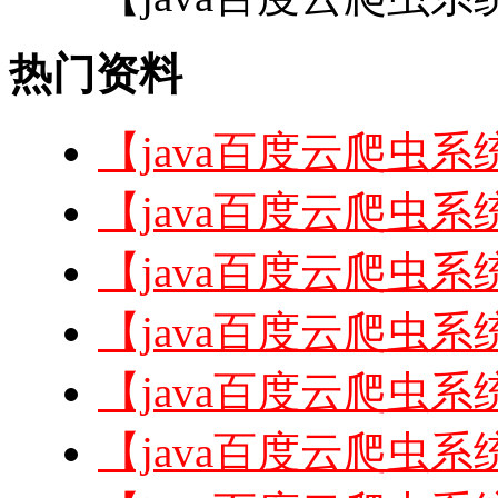
热门资料
【java百度云爬虫
【java百度云爬虫
【java百度云爬虫
【java百度云爬虫
【java百度云爬虫
【java百度云爬虫