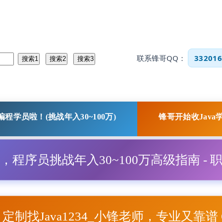
联系锋哥QQ：
332016
程学员啦！(挑战年入30~100万)
锋哥开始收Java
程，程序员挑战年入30~100万高级指南 - 
项目定制找Java1234_小锋老师，专业又靠谱 Q