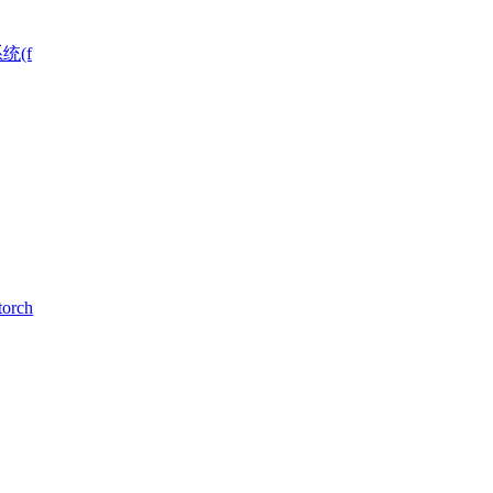
统(f
rch