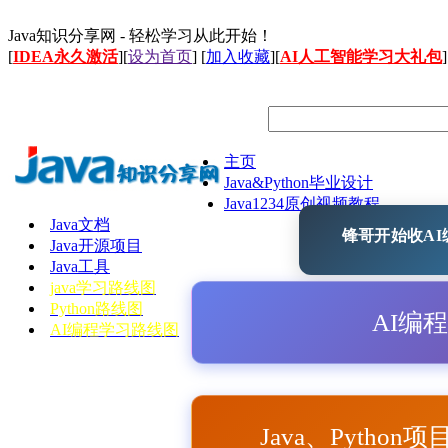
Java知识分享网 - 轻松学习从此开始！
[
IDEA永久激活
][
设为首页
] [
加入收藏
][
AI人工智能学习大礼包
]
主页
Java&Python毕业设计
Java1234原创视频教程
Java文档
锋哥开始收AI编
Java开源项目
Java工具
java学习路线图
Python路线图
AI编
AI编程学习路线图
Java、Python