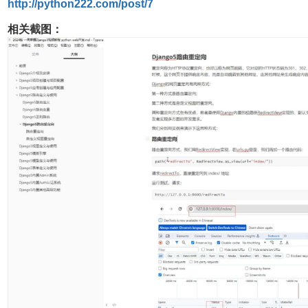
http://python222.com/post/7
相关截图：