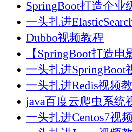
SpringBoot打造
一头扎进ElasticSea
Dubbo视频教程
【SpringBoot打
一头扎进SpringBoo
一头扎进Redis视频
java百度云爬虫系
一头扎进Centos7视