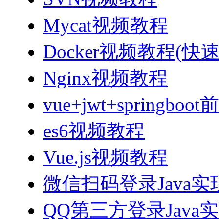
Mycat视频教程
Docker视频教程(快
Nginx视频教程
vue+jwt+sprin
es6视频教程
Vue.js视频教程
微信扫码登录Java
QQ第三方登录Java