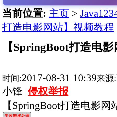
当前位置:
主页
>
Java1
打造电影网站】视频教程
【SpringBoot打
2017-08-31 10:39
时间:
来源:
小锋
侵权举报
【SpringBoot打造电
失效链接处理