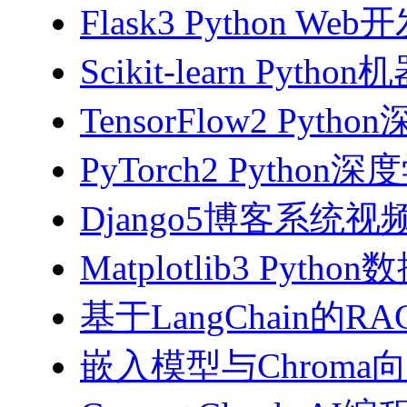
Flask3 Python W
Scikit-learn Pyth
TensorFlow2 Pyth
PyTorch2 Python
Django5博客系统视
Matplotlib3 Py
基于LangChain的
嵌入模型与Chroma