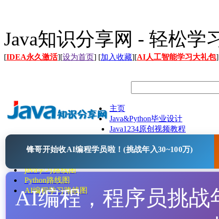
Java知识分享网 - 轻松
[
IDEA永久激活
][
设为首页
] [
加入收藏
][
AI人工智能学习大礼包
]
主页
Java&Python毕业设计
Java1234原创视频教程
Java文档
锋哥开始收AI编程学员啦！(挑战年入30~100万)
Java开源项目
Java工具
java学习路线图
Python路线图
AI编程，程序员挑战年入
AI编程学习路线图