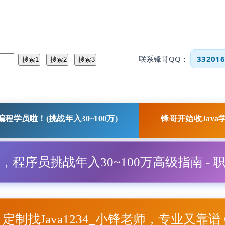
联系锋哥QQ：
332016
程学员啦！(挑战年入30~100万)
锋哥开始收Java
程，程序员挑战年入30~100万高级指南 - 
项目定制找Java1234_小锋老师，专业又靠谱 Q