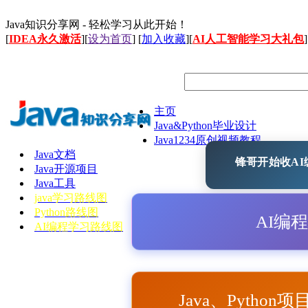
Java知识分享网 - 轻松学习从此开始！
[
IDEA永久激活
][
设为首页
] [
加入收藏
][
AI人工智能学习大礼包
]
主页
Java&Python毕业设计
Java1234原创视频教程
Java文档
锋哥开始收AI编
Java开源项目
Java工具
java学习路线图
Python路线图
AI编
AI编程学习路线图
Java、Python