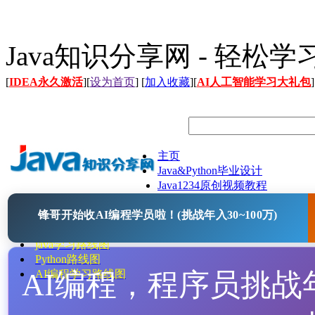
Java知识分享网 - 轻松
[
IDEA永久激活
][
设为首页
] [
加入收藏
][
AI人工智能学习大礼包
]
主页
Java&Python毕业设计
Java1234原创视频教程
Java文档
锋哥开始收AI编程学员啦！(挑战年入30~100万)
Java开源项目
Java工具
java学习路线图
Python路线图
AI编程，程序员挑战年入
AI编程学习路线图