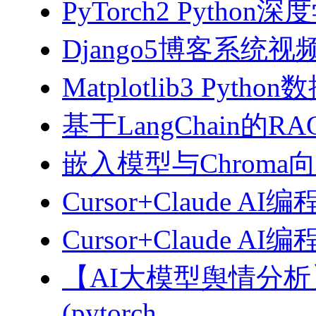
PyTorch2 Python
Django5博客系统视
Matplotlib3 Py
基于LangChain的
嵌入模型与Chroma
Cursor+Claude AI
Cursor+Claude
【AI大模型舆情分
(pytorch